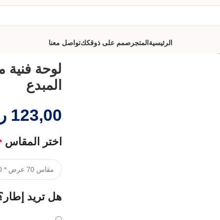
الرئيسية
المتجر
صمم على ذوقكك
تواصل معنا
ع
لوحة فنية م
المبدع
123,00
ر
اختر المقاس
*
هل تريد إطار؟