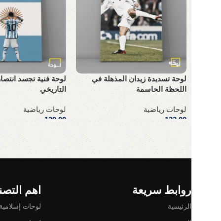
لوحة تسديدة زيدان المذهلة في
لوحة فنية تجسد انتص
اللحظة الحاسمة
التاريخي
لوحات رياضية
لوحات رياضية
123,00
ر.س
129,00
ر.س
إضافة إلى السلة
إضافة إلى السلة
Read More
روابط سريعة
اهم التصن
الرئيسية
لوحات إسلامية