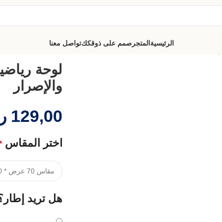
الرئيسية
المتجر
صمم على ذوقكك
تواصل معنا
ر
لوحة رياضي
والإصرار
129,00
ر
اختر المقاس
*
هل تريد إطار؟