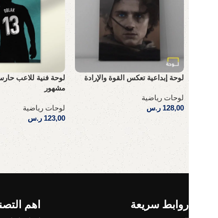
لوحة إبداعية تعكس القوة والإرادة
لوحة فنية للاعب حار
مشهور
لوحات رياضية
128,00
ر.س
لوحات رياضية
123,00
ر.س
إضافة إلى السلة
إضافة إلى السلة
Read More
روابط سريعة
اهم التصن