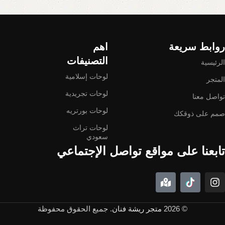
Read More
روابط سريعة
اهم
التصنيفات
الرئيسية
لوحات إسلامية
المتجر
لوحات تجريدية
تواصل معنا
لوحات بورتريه
صمم على ذوقكك
لوحات تراث
سعودي
تابعنا على مواقع تواصل الإجتماعي
© 2026
متجر ريشة فنان
. جميع الحقوق محفوظة