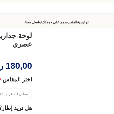
الرئيسية
المتجر
صمم على ذوقكك
تواصل معنا
 عصري
لوحة جدارية
عصري
180,00
ر
اختر المقاس
*
هل تريد إطار؟