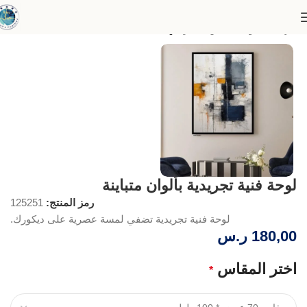
الرئيسية
لوحات الفن التجريدي
لوحة فنية تجريدية بألوان متباينة
رمز المنتج:
125251
لوحة فنية تجريدية تضفي لمسة عصرية على ديكورك.
180,00
ر.س
اختر المقاس
*