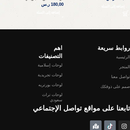
180,00
ر.س
إضافة إلى السلة
إضافة إلى السلة
Read More
روابط سريعة
اهم
التصنيفات
الرئيسية
لوحات إسلامية
المتجر
لوحات تجريدية
تواصل معنا
لوحات بورتريه
صمم على ذوقكك
لوحات تراث
سعودي
تابعنا على مواقع تواصل الإجتماعي