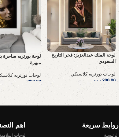
لوحة الملك عبدالعزيز: فخر التاريخ
لوحة بورتريه ساحرة ب
السعودي
مبهرة
لوحات بورتريه كلاسيكي
لوحات بورتريه كلاسيك
200,00
ر.س
200,00
ر.س
إضافة إلى السلة
إضافة إلى السلة
Read More
روابط سريعة
اهم التصن
الرئيسية
لوحات إسلامية