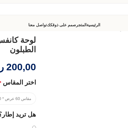
الرئيسية
المتجر
صمم على ذوقكك
تواصل معنا
طبلون
لوحة كانفس
الطبلون
200,00
ر
اختر المقاس
*
هل تريد إطار؟