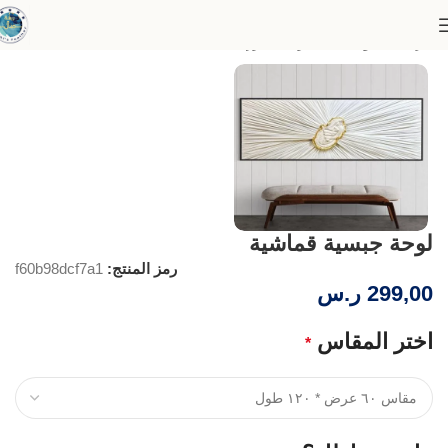
الرئيسية
لوحات الجدران البارز
لوحة جبسية قماشية
رمز المنتج:
f60b98dcf7a1
299,00
ر.س
اختر المقاس
*