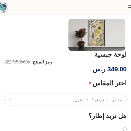
الرئيسية
لوحات الجدران البارز
لوحة جبسية
رمز المنتج:
d22ffe58b60a
349,00
ر.س
اختر المقاس
*
هل تريد إطار؟