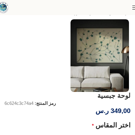
الرئيسية
لوحات الجدران البارز
لوحة جبسية
رمز المنتج:
6c624c3c74a4
349,00
ر.س
اختر المقاس
*