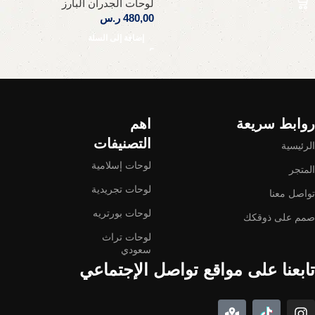
لوحات الجدران البارز
480,00
ر.س
إضافة إلى السلة
Read More
روابط سريعة
اهم
التصنيفات
الرئيسية
لوحات إسلامية
المتجر
لوحات تجريدية
تواصل معنا
لوحات بورتريه
صمم على ذوقكك
لوحات تراث
سعودي
تابعنا على مواقع تواصل الإجتماعي