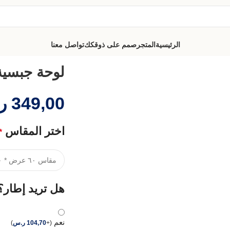
الرئيسية
المتجر
صمم على ذوقكك
تواصل معنا
لوحة جبسية
349,00
ر
اختر المقاس
*
هل تريد إطار؟
نعم
(
+
104,70
ر.س
)