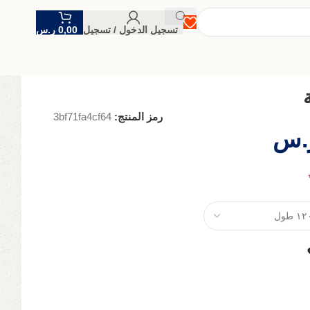
تسجيل الدخول / تسجيل
0,00
ر.س
رمز المنتج:
3bf71fa4cf64
.س