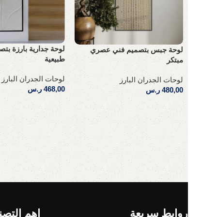
لوحة جدارية بارزة بتص
لوحة جبس بتصميم فني عصري
طبيعية
مبتكر
لوحات الجدران البارز
لوحات الجدران البارز
468,00
ر.س
480,00
ر.س
إضافة إلى السلة
إضافة إلى السلة
Read More
روابط سريعة
اهم التصن