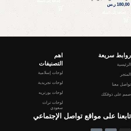
إضافة إلى السلة
180,00
ر.س
إضافة إلى السلة
Read More
روابط سريعة
اهم
التصنيفات
الرئيسية
لوحات إسلامية
المتجر
لوحات تجريدية
تواصل معنا
لوحات بورتريه
صمم على ذوقكك
لوحات تراث
سعودي
تابعنا على مواقع تواصل الإجتماعي