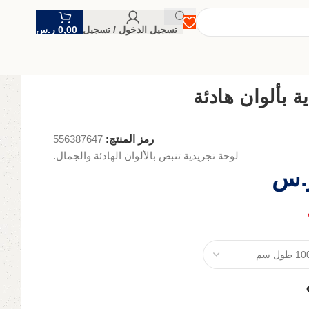
تسجيل الدخول / تسجيل
0,00
ر.س
ة بألوان هادئة
رمز المنتج:
556387647
لوحة تجريدية تنبض بالألوان الهادئة والجمال.
.س