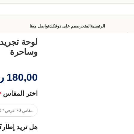
الرئيسية
المتجر
صمم على ذوقكك
تواصل معنا
احرة
لوحة تجريدي
وساحرة
180,00
ر
اختر المقاس
*
هل تريد إطار؟