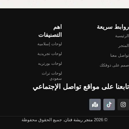
Read More
روابط سريعة
اهم
التصنيفات
الرئيسية
لوحات إسلامية
المتجر
لوحات تجريدية
تواصل معنا
لوحات بورتريه
صمم على ذوقكك
لوحات تراث
سعودي
تابعنا على مواقع تواصل الإجتماعي
© 2026
متجر ريشة فنان
. جميع الحقوق محفوظة