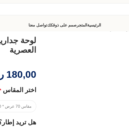
الرئيسية
المتجر
صمم على ذوقكك
تواصل معنا
وان العصرية
لوحة جدارية
العصرية
180,00
ر
اختر المقاس
*
هل تريد إطار؟