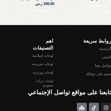
180,00
ر.س
إضافة إلى السلة
إضافة إلى السلة
Read More
روابط سريعة
اهم
التصنيفات
الرئيسية
لوحات إسلامية
المتجر
لوحات تجريدية
تواصل معنا
لوحات بورتريه
صمم على ذوقكك
لوحات تراث
سعودي
تابعنا على مواقع تواصل الإجتماعي