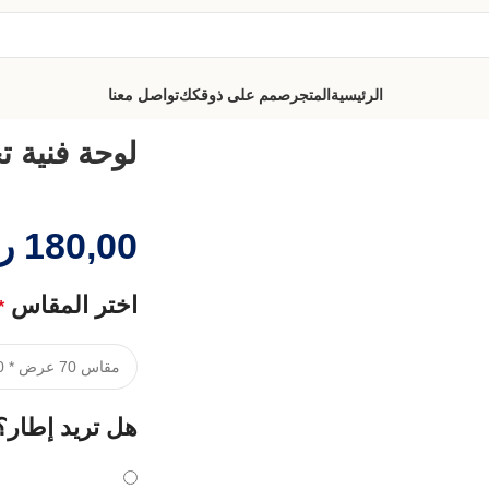
الرئيسية
المتجر
صمم على ذوقكك
تواصل معنا
لوحة فنية تج
180,00
ر
اختر المقاس
*
هل تريد إطار؟