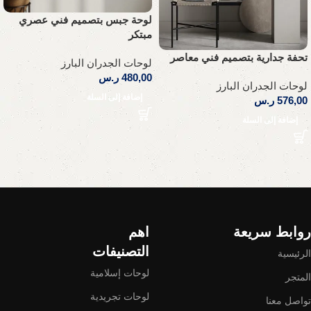
لوحة جبس بتصميم فني عصري
مبتكر
تحفة جدارية بتصميم فني معاصر
لوحات الجدران البارز
480,00
ر.س
لوحات الجدران البارز
إضافة إلى السلة
576,00
ر.س
إضافة إلى السلة
Read More
روابط سريعة
اهم
التصنيفات
الرئيسية
لوحات إسلامية
المتجر
لوحات تجريدية
تواصل معنا