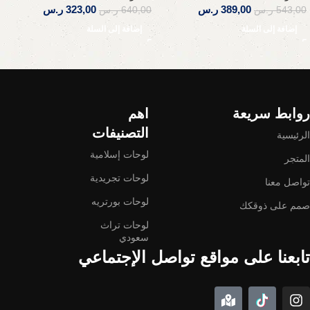
389,00
ر.س
323,00
ر.س
543,00
ر.س
640,00
ر.س
إضافة إلى السلة
إضافة إلى السلة
Read More
روابط سريعة
اهم
التصنيفات
الرئيسية
لوحات إسلامية
المتجر
لوحات تجريدية
تواصل معنا
لوحات بورتريه
صمم على ذوقكك
لوحات تراث
سعودي
تابعنا على مواقع تواصل الإجتماعي