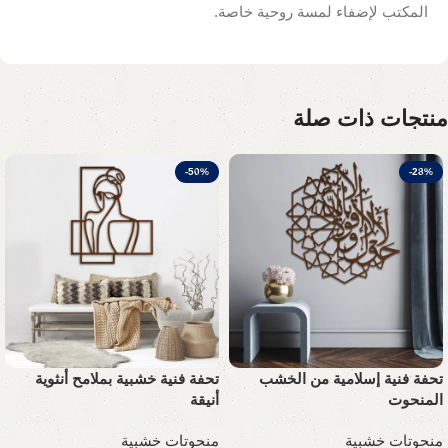
المكتب لإضفاء لمسة روحية خاصة.
منتجات ذات صلة
-50%
-28%
تحفة فنية إسلامية من الخشب
تحفة فنية خشبية بملامح أنثوية
المنحوت
أنيقة
منحوتات خشبية
منحوتات خشبية