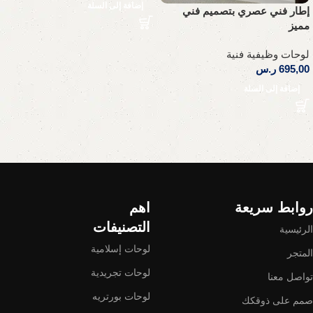
إضافة إلى السلة
إطار فني عصري بتصميم فني
مميز
لوحات وظيفية فنية
695,00
ر.س
إضافة إلى السلة
Read More
روابط سريعة
اهم
التصنيفات
الرئيسية
لوحات إسلامية
المتجر
لوحات تجريدية
تواصل معنا
لوحات بورتريه
صمم على ذوقكك