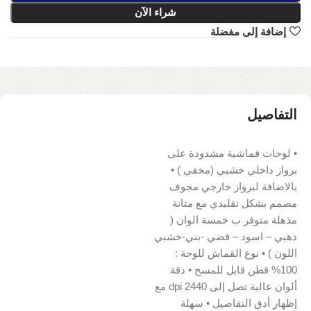
شراء الآن
إضافة إلى مفضلة
التفاصيل
• لوحات قماشية مشدودة على
برواز داخلي خشبي (مخفي ) •
بالاضافة لبرواز خارجي مجوف
مصمم بشكل تقليدي مع متانة
مذهلة متوفر ب خمسة الوان (
ذهبي – اسود – فضي -بني-خشبي
اللون ) • نوع القماش للوحة :
100% قطن قابل للمسح • دقة
ألوان عالية تصل إلى 2440 dpi مع
إظهار أدق التفاصيل • سهلة