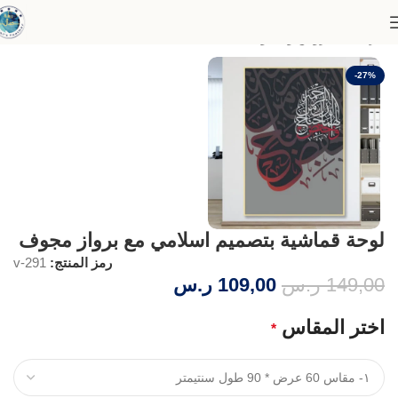
الرئيسية
عروض وخصومات
-27%
لوحة قماشية بتصميم اسلامي مع برواز مجوف
رمز المنتج:
v-291
149,00
ر.س
109,00
ر.س
اختر المقاس
*