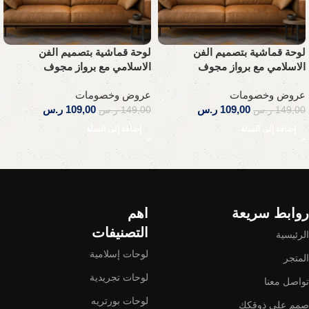
لوحة قماشية بتصميم الفن
لوحة قماشية بتصميم الفن
الاسلامي مع برواز مجوف
الاسلامي مع برواز مجوف
عروض وخصومات
عروض وخصومات
109,00
ر.س
109,00
ر.س
149,00
ر.س
149,00
ر.س
إضافة إلى السلة
إضافة إلى السلة
Read More
روابط سريعة
اهم
التصنيفات
الرئيسية
لوحات إسلامية
المتجر
لوحات تجريدية
تواصل معنا
لوحات بورتريه
صمم على ذوقكك