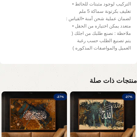
التركيب لوجود مثبتات للحائط •
تغليف بكرتونة سماكة 5 ملم
لضمان عملية شحن آمنة •القياس :
متعدد يمكن اختياره من الحقل •
ملاحظة : نصنع طلبك من اجلك (
يتم تصنيع الطلب حسب رغبة
العميل والمواصفات المذكوره )
منتجات ذات صلة
-27%
-27%