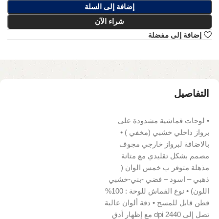
إضافة إلى السلة
شراء الآن
إضافة إلى مفضلة
التفاصيل
• لوحات قماشية مشدودة على
برواز داخلي خشبي (مخفي ) •
بالاضافة لبرواز خارجي مجوف
مصمم بشكل تقليدي مع متانة
مذهلة متوفر ب خمس الوان (
ذهبي – اسود – فضي -بني-خشبي
اللون) • نوع القماش للوحة : 100%
قطن قابل للمسح • دقة ألوان عالية
تصل إلى 2440 dpi مع إظهار أدق