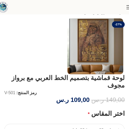
الرئيسية
عروض وخصومات
-27%
لوحة قماشية بتصميم الخط العربي مع برواز
مجوف
رمز المنتج:
V-501
149,00
ر.س
109,00
ر.س
اختر المقاس
*