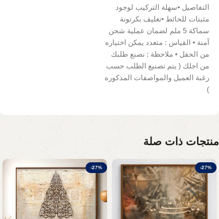
التفاصيل •سهلة التركيب لوجود
مثبتات للحائط •تغليف بكرتونة
سماكة 5 ملم لضمان عملية شحن
آمنة • القياس : متعدد يمكن اختياره
من الحقل • ملاحظة : نصنع طلبك
من اجلك ( يتم تصنيع الطلب حسب
رغبة العميل والمواصفات المذكوره
)
منتجات ذات صلة
-27%
-27%