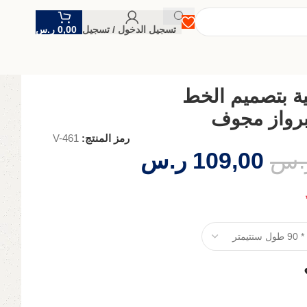
تسجيل الدخول / تسجيل
0,00
ر.س
ة بتصميم الخط
برواز مجوف
رمز المنتج:
V-461
.س
109,00
ر.س