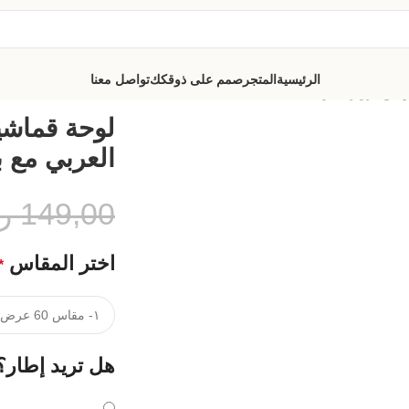
الرئيسية
المتجر
صمم على ذوقكك
تواصل معنا
ي مع برواز مجوف
لوحة قماشي
العربي مع 
149,00
ر
اختر المقاس
*
هل تريد إطار؟