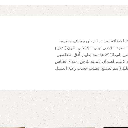
 بالاضافة لبرواز خارجي مجوف مصمم
 اسود – فضي -بني – خشبي اللون ) • نوع
القماش للوحة : 100% قطن قابل للمسح • دقة ألوان عالية تصل إلى 2440 dpi مع إظهار أدق التفاصيل
• سهلة التركيب لوجود مثبتات للحائط • تغليف بكرتونة سماكة 5 ملم لضمان عملية شحن آمنة • القياس
جلك ( يتم تصنيع الطلب حسب رغبة العميل