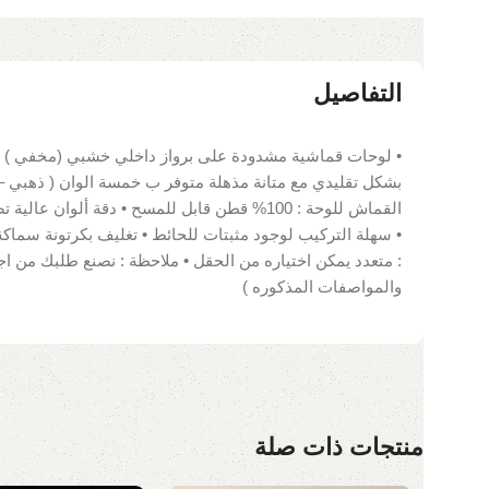
التفاصيل
• لوحات قماشية مشدودة على برواز داخلي خشبي (مخفي ) •
بشكل تقليدي مع متانة مذهلة متوفر ب خمسة الوان ( ذهبي –
: متعدد يمكن اختياره من الحقل • ملاحظة : نصنع طلبك من ا
والمواصفات المذكوره )
منتجات ذات صلة