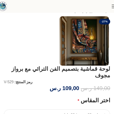
الرئيسية
عروض وخصومات
-27%
لوحة قماشية بتصميم الفن التراثي مع برواز
مجوف
رمز المنتج:
V-529
149,00
ر.س
109,00
ر.س
اختر المقاس
*