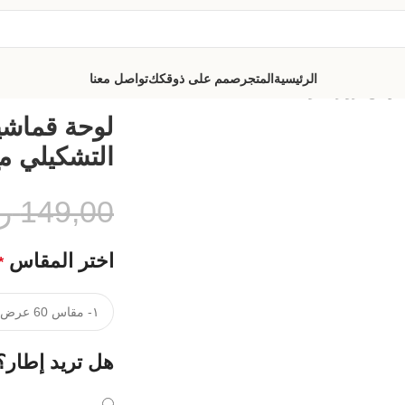
الرئيسية
المتجر
صمم على ذوقكك
تواصل معنا
يلي مع برواز مجوف
لوحة قماشي
التشكيلي م
149,00
ر
اختر المقاس
*
هل تريد إطار؟