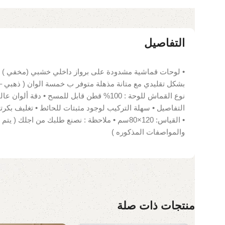
التفاصيل
• لوحات قماشية مشدودة على برواز داخلي خشبي (مخفي ) •
بشكل تقليدي مع متانة مذهلة متوفر ب خمسة الوان ( ذهبي –
• القياس: 120×80سم • ملاحظة : نصنع طلبك من اجل
والمواصفات المذكوره )
منتجات ذات صلة