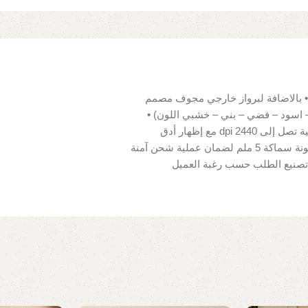
 بالاضافة لبرواز خارجي مجوف مصمم
 اسود – فضي – بني – خشبي اللون) •
نوع القماش للوحة : 100% قطن قابل للمسح • دقة ألوان عالية تصل إلى 2440 dpi مع إظهار أدق
التفاصيل • سهلة التركيب لوجود مثبتات للحائط • تغليف بكرتونة سماكة 5 ملم لضمان عملية شحن آمنة
ك ( يتم تصنيع الطلب حسب رغبة العميل