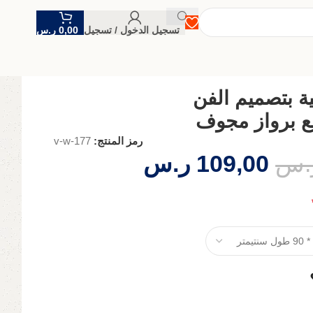
تسجيل الدخول / تسجيل
0,00
ر.س
ة بتصميم الفن
ع برواز مجوف
رمز المنتج:
v-w-177
.س
109,00
ر.س