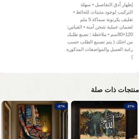
إظهار أدق التفاصيل • سهلة
التركيب لوجود مثبتات للحائط •
تغليف بكرتونة سماكة 5 ملم
لضمان عملية شحن آمنة • القياس:
120×80سم • ملاحظة : نصنع طلبك
من اجلك ( يتم تصنيع الطلب حسب
رغبة العميل والمواصفات المذكوره
)
منتجات ذات صلة
-27%
-27%