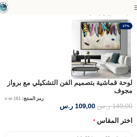
الرئيسية
عروض وخصومات
-27%
لوحة قماشية بتصميم الفن التشكيلي مع برواز
مجوف
رمز المنتج:
v-w-161
149,00
ر.س
109,00
ر.س
اختر المقاس
*