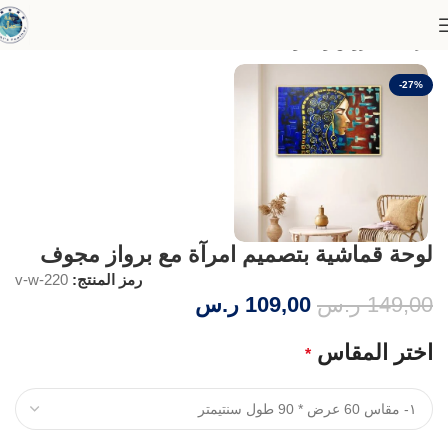
الرئيسية
عروض وخصومات
-27%
لوحة قماشية بتصميم امرآة مع برواز مجوف
رمز المنتج:
v-w-220
149,00
ر.س
109,00
ر.س
اختر المقاس
*