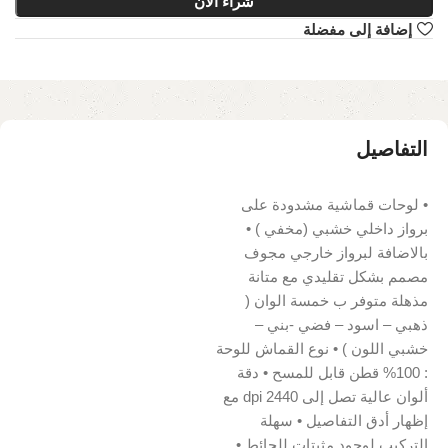
شراء الآن
إضافة إلى مفضلة
التفاصيل
• لوحات قماشية مشدودة على
برواز داخلي خشبي (مخفي ) •
بالاضافة لبرواز خارجي مجوف
مصمم بشكل تقليدي مع متانة
مذهلة متوفر ب خمسة الوان (
ذهبي – اسود – فضي -بني –
خشبي اللون ) • نوع القماش للوحة
: 100% قطن قابل للمسح • دقة
ألوان عالية تصل إلى 2440 dpi مع
إظهار أدق التفاصيل • سهلة
التركيب لوجود مثبتات للحائط •