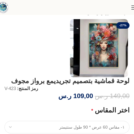
الرئيسية
عروض وخصومات
-27%
لوحة قماشية بتصميم تجريديمع برواز مجوف
رمز المنتج:
V-423
149,00
ر.س
109,00
ر.س
اختر المقاس
*