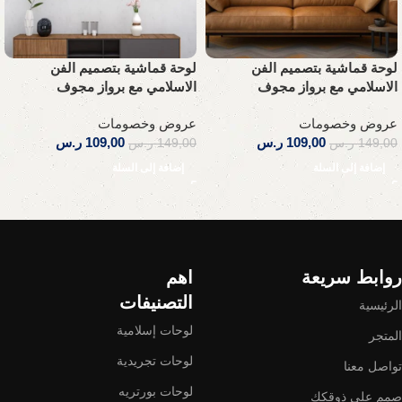
لوحة قماشية بتصميم الفن
لوحة قماشية بتصميم الفن
الاسلامي مع برواز مجوف
الاسلامي مع برواز مجوف
عروض وخصومات
عروض وخصومات
109,00
ر.س
109,00
ر.س
149,00
ر.س
149,00
ر.س
إضافة إلى السلة
إضافة إلى السلة
Read More
روابط سريعة
اهم
التصنيفات
الرئيسية
لوحات إسلامية
المتجر
لوحات تجريدية
تواصل معنا
لوحات بورتريه
صمم على ذوقكك