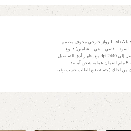
 بالاضافة لبرواز خارجي مجوف مصمم
 اسود – فضي – بني – شامبن) • نوع
القماش للوحة : 100% قطن قابل للمسح • دقة ألوان عالية تصل إلى 2440 dpi مع إظهار أدق التفاصيل
• سهلة التركيب لوجود مثبتات للحائط • تغليف بكرتونة سماكة 5 ملم لضمان عملية شحن آمنة •
بك من اجلك ( يتم تصنيع الطلب حسب رغبة