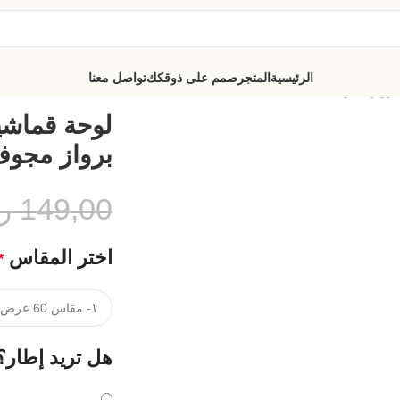
الرئيسية
المتجر
صمم على ذوقكك
تواصل معنا
برواز مجوف
لوحة قماشي
برواز مجو
149,00
ر
اختر المقاس
*
هل تريد إطار؟