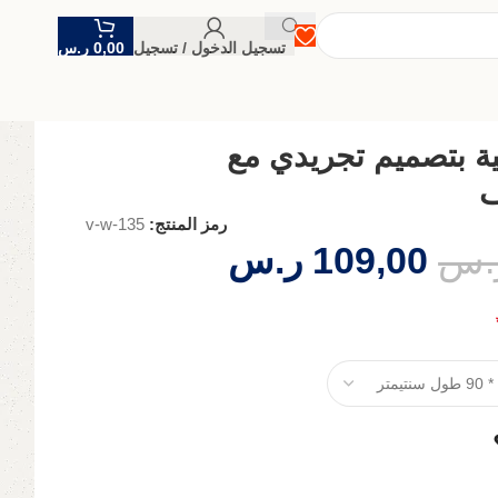
تسجيل الدخول / تسجيل
0,00
ر.س
ة بتصميم تجريدي مع
ف
رمز المنتج:
v-w-135
.س
109,00
ر.س