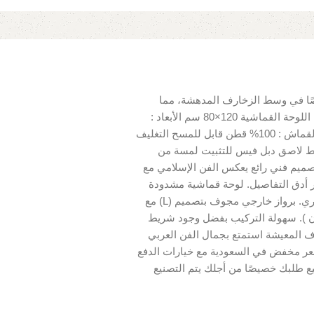
صًا في وسط الزخارف المدهشة، مما
يضفي جمالًا فنيًا وشرقيًا على مساحاتك. اطلبها الآن! تفاصيل اللوحة القماشية 120×80 سم الأبعاد :
الطول 120 سم، العرض 80 سم الصنف : لوحة قماشية نوع القماش : 100% قطن قابل للمسح التغليف
ات : شريط لاصق دبل فيس للتثبيت لمسة من
ميم فني رائع يعكس الفن الإسلامي مع
اعة عالية تصل إلى 2440 dpi، مما يظهر أدق التفاصيل. لوحة قماشية مشدودة
على إطار خشبي داخلي مخفي لضمان الثبات والمظهر العصري. برواز خارجي مجوف بتصميم (L) مع
ن ). سهولة التركيب بفضل وجود شريط
ف المعيشة استمتع بجمال الفن العربي
سعر مخفض في السعودية مع خيارات الدفع
الملاحظات يتم تصنيع طلبك خصيصًا من أجلك يتم التصنيع