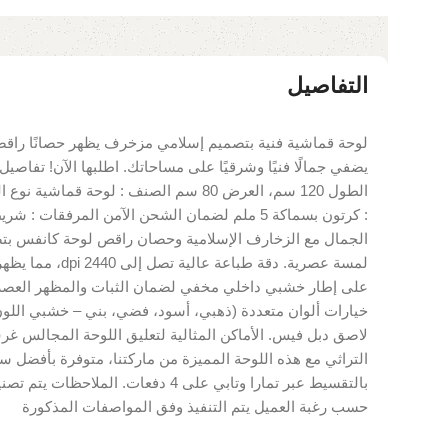
التفاصيل
لوحة قماشية فنية بتصميم إسلامي مزخرف يظهر حصانًا راق
: كرتون بسماكة 5 ملم لضمان الشحن الآمن المرفق
الجمال مع الزخارف الإسلامية وحصان راقص لوحة كانفس بتص
لمسة عصرية. دقة طب
خيارات ألوان متعددة (ذهبي، أسود، فضي، بني – خشبي اللو
لاصق دبل فيس. الأماكن المثالية لتعليق اللوحة المجالس غر
التراثي مع هذه اللوحة المميزة من ماركتنا، متوفرة بأفضل 
بالتقسيط عبر تمارا وتابي على 4 دفعات. 
حسب رغبة العميل يتم التنفيذ وفق المواصفات المذكورة