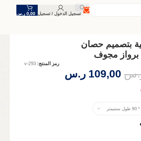
تسجيل الدخول / تسجيل
0,00
ر.س
ة بتصميم حصان
برواز مجوف
رمز المنتج:
v-293
.س
109,00
ر.س