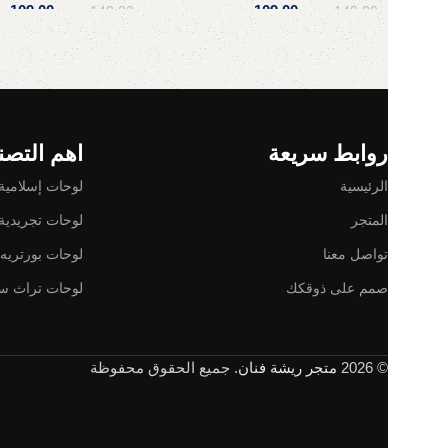
109,00
ر.س
109,00
ر
149,00
ر.س
149,00
ر.س
إضافة إلى السلة
إضافة إلى السلة
Read More
روابط سريعة
اهم التصن
الرئيسية
لوحات إسلامية
المتجر
لوحات تجريدية
تواصل معنا
لوحات بورتريه
صمم على ذوقكك
لوحات تراث س
© 2026
متجر ريشة فنان
. جميع الحقوق محفوظة