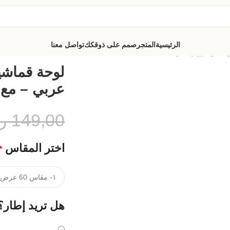
الرئيسية
المتجر
صمم على ذوقكك
تواصل معنا
 – مع برواز مجوف
لوحة قماشي
عربي – مع 
149,00
ر
اختر المقاس
*
هل تريد إطار؟