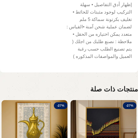
إظهار أدق التفاصيل • سهلة
التركيب لوجود مثبتات للحائط •
تغليف بكرتونة سماكة 5 ملم
لضمان عملية شحن آمنة •القياس :
متعدد يمكن اختياره من الحقل •
ملاحظة : نصنع طلبك من اجلك (
يتم تصنيع الطلب حسب رغبة
العميل والمواصفات المذكوره )
منتجات ذات صلة
-27%
-27%