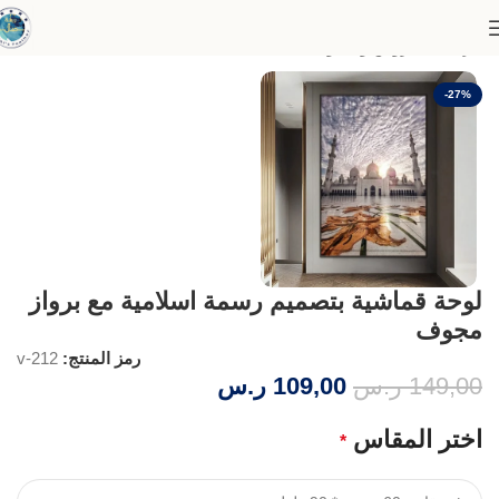
الرئيسية
عروض وخصومات
-27%
لوحة قماشية بتصميم رسمة اسلامية مع برواز
مجوف
رمز المنتج:
v-212
149,00
ر.س
109,00
ر.س
اختر المقاس
*