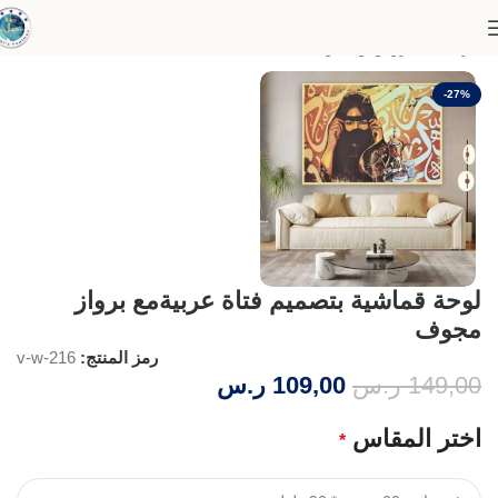
الرئيسية
عروض وخصومات
-27%
لوحة قماشية بتصميم فتاة عربيةمع برواز
مجوف
رمز المنتج:
v-w-216
149,00
ر.س
109,00
ر.س
اختر المقاس
*