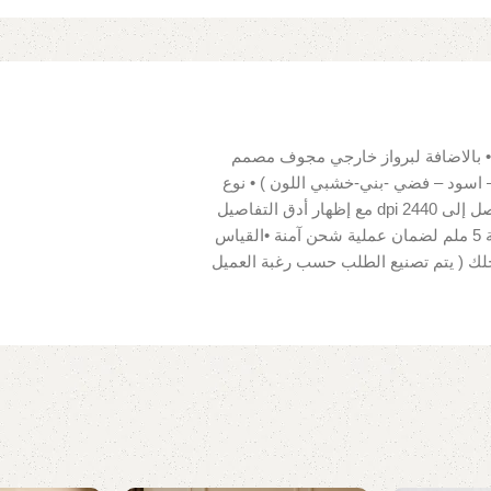
 بالاضافة لبرواز خارجي مجوف مصمم
 اسود – فضي -بني-خشبي اللون ) • نوع
القماش للوحة : 100% قطن قابل للمسح • دقة ألوان عالية تصل إلى 2440 dpi مع إظهار أدق التفاصيل
• سهلة التركيب لوجود مثبتات للحائط • تغليف بكرتونة سماكة 5 ملم لضمان عملية شحن آمنة •القياس
جلك ( يتم تصنيع الطلب حسب رغبة العميل