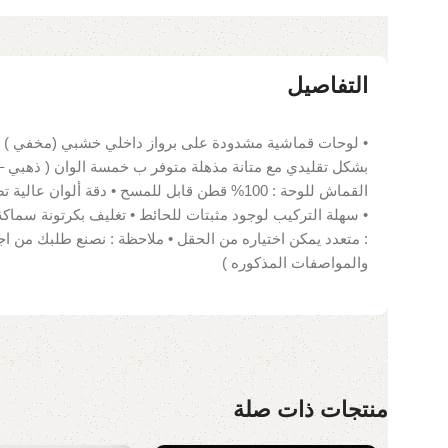
التفاصيل
• لوحات قماشية مشدودة على برواز داخلي خشبي (مخفي ) •
بشكل تقليدي مع متانة مذهلة متوفر ب خمسة الوان ( ذهبي –
: متعدد يمكن اختياره من الحقل • ملاحظة : نصنع طلبك من ا
والمواصفات المذكوره )
منتجات ذات صلة