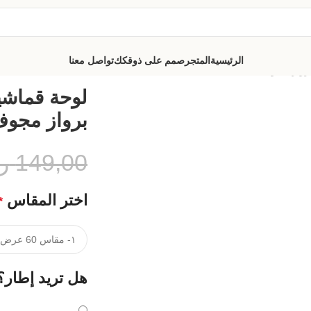
الرئيسية
المتجر
صمم على ذوقكك
تواصل معنا
برواز مجوف
لوحة قماشي
برواز مجو
149,00
ر
اختر المقاس
*
هل تريد إطار؟