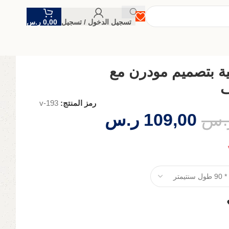
تسجيل الدخول / تسجيل
0,00
ر.س
ة بتصميم مودرن مع
ف
رمز المنتج:
v-193
.س
109,00
ر.س