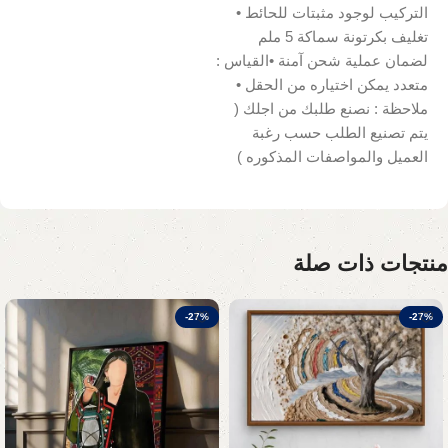
التركيب لوجود مثبتات للحائط •
تغليف بكرتونة سماكة 5 ملم
لضمان عملية شحن آمنة •القياس :
متعدد يمكن اختياره من الحقل •
ملاحظة : نصنع طلبك من اجلك (
يتم تصنيع الطلب حسب رغبة
العميل والمواصفات المذكوره )
منتجات ذات صلة
-27%
-27%