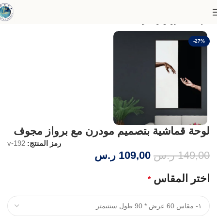
الرئيسية
عروض وخصومات
-27%
لوحة قماشية بتصميم مودرن مع برواز مجوف
رمز المنتج:
v-192
149,00
ر.س
109,00
ر.س
اختر المقاس
*