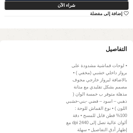
شراء الآن
إضافة إلى مفضلة
التفاصيل
• لوحات قماشية مشدودة على
برواز داخلي خشبي (مخفي ) •
بالاضافة لبرواز خارجي مجوف
مصمم بشكل تقليدي مع متانة
مذهلة متوفر ب خمسة الوان (
ذهبي – اسود – فضي -بني-خشبي
اللون ) • نوع القماش للوحة :
100% قطن قابل للمسح • دقة
ألوان عالية تصل إلى 2440 dpi مع
إظهار أدق التفاصيل • سهلة