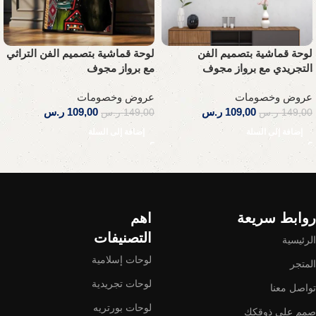
لوحة قماشية بتصميم الفن
لوحة قماشية بتصميم الفن التراثي
التجريدي مع برواز مجوف
مع برواز مجوف
عروض وخصومات
عروض وخصومات
109,00
ر.س
109,00
ر.س
149,00
ر.س
149,00
ر.س
إضافة إلى السلة
إضافة إلى السلة
Read More
روابط سريعة
اهم
التصنيفات
الرئيسية
لوحات إسلامية
المتجر
لوحات تجريدية
تواصل معنا
لوحات بورتريه
صمم على ذوقكك