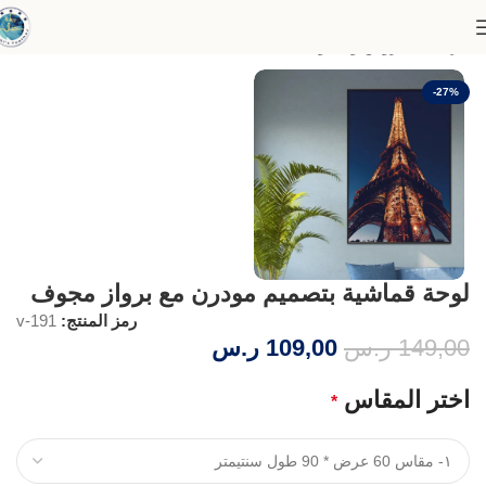
الرئيسية
عروض وخصومات
-27%
لوحة قماشية بتصميم مودرن مع برواز مجوف
رمز المنتج:
v-191
149,00
ر.س
109,00
ر.س
اختر المقاس
*