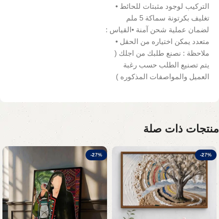
التركيب لوجود مثبتات للحائط •
تغليف بكرتونة سماكة 5 ملم
لضمان عملية شحن آمنة •القياس :
متعدد يمكن اختياره من الحقل •
ملاحظة : نصنع طلبك من اجلك (
يتم تصنيع الطلب حسب رغبة
العميل والمواصفات المذكوره )
منتجات ذات صلة
-27%
-27%