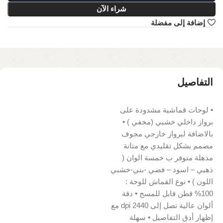
شراء الآن
إضافة إلى مفضلة
التفاصيل
• لوحات قماشية مشدودة على
برواز داخلي خشبي (مخفي ) •
بالاضافة لبرواز خارجي مجوف
مصمم بشكل تقليدي مع متانة
مذهلة متوفر ب خمسة الوان (
ذهبي – اسود – فضي -بني-خشبي
اللون ) • نوع القماش للوحة :
100% قطن قابل للمسح • دقة
ألوان عالية تصل إلى 2440 dpi مع
إظهار أدق التفاصيل • سهلة