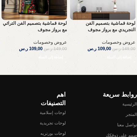
لوحة قماشية بتصميم الفن
لوحة قماشية بتصميم الفن التراثي
التجريدي مع برواز مجوف
مع برواز مجوف
عروض وخصومات
عروض وخصومات
109,00
ر.س
109,00
ر.س
149,00
ر.س
149,00
ر.س
إضافة إلى السلة
إضافة إلى السلة
Read More
روابط سريعة
اهم
التصنيفات
الرئيسية
لوحات إسلامية
المتجر
لوحات تجريدية
تواصل معنا
لوحات بورتريه
صمم على ذوقكك