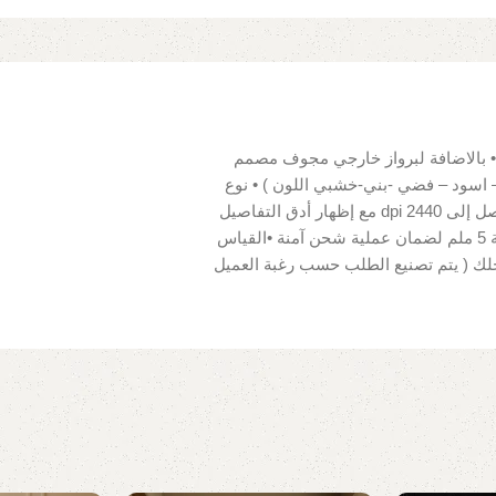
 بالاضافة لبرواز خارجي مجوف مصمم
 اسود – فضي -بني-خشبي اللون ) • نوع
القماش للوحة : 100% قطن قابل للمسح • دقة ألوان عالية تصل إلى 2440 dpi مع إظهار أدق التفاصيل
• سهلة التركيب لوجود مثبتات للحائط • تغليف بكرتونة سماكة 5 ملم لضمان عملية شحن آمنة •القياس
جلك ( يتم تصنيع الطلب حسب رغبة العميل