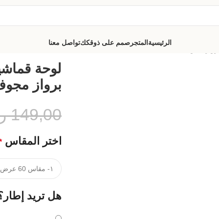
الرئيسية
المتجر
صمم على ذوقكك
تواصل معنا
برواز مجوف
لوحة قماشي
برواز مجو
149,00
ر
اختر المقاس
*
هل تريد إطار؟