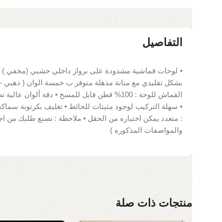
التفاصيل
• لوحات قماشية مشدودة على برواز داخلي خشبي (مخفي ) •
بشكل تقليدي مع متانة مذهلة متوفر ب خمسة الوان ( ذهبي –
: متعدد يمكن اختياره من الحقل • ملاحظة : نصنع طلبك من ا
والمواصفات المذكوره )
منتجات ذات صلة