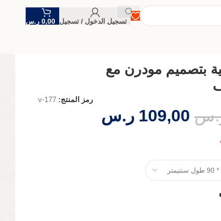
تسجيل الدخول / تسجيل
0,00
ر.س
ة بتصميم مودرن مع
ف
رمز المنتج:
v-177
.س
109,00
ر.س