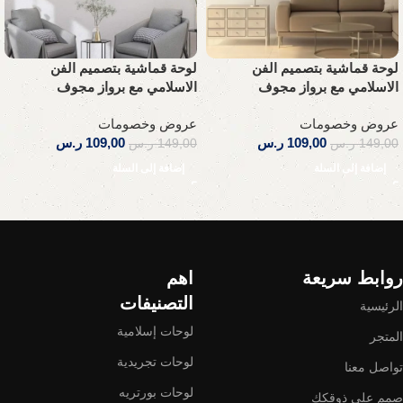
لوحة قماشية بتصميم الفن
لوحة قماشية بتصميم الفن
الاسلامي مع برواز مجوف
الاسلامي مع برواز مجوف
عروض وخصومات
عروض وخصومات
109,00
ر.س
109,00
ر.س
149,00
ر.س
149,00
ر.س
إضافة إلى السلة
إضافة إلى السلة
Read More
روابط سريعة
اهم
التصنيفات
الرئيسية
لوحات إسلامية
المتجر
لوحات تجريدية
تواصل معنا
لوحات بورتريه
صمم على ذوقكك