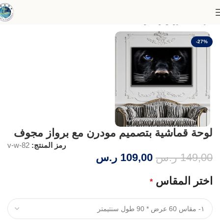
الرئيسية
عروض وخصومات
-27%
لوحة قماشية بتصميم مودرن مع برواز مجوف
رمز المنتج:
v-w-82
149,00
ر.س
109,00
ر.س
اختر المقاس
*