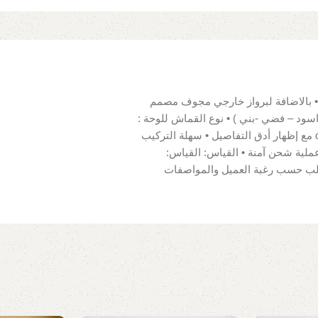
 بالاضافة لبرواز خارجي مجوف مصمم
اسود – فضي -بني ) • نوع القماش للوحة :
100% قطن قابل للمسح • دقة ألوان عالية تصل إلى 2440 dpi مع إظهار أدق التفاصيل • سهلة التركيب
ليف بكرتونة سماكة 5 ملم لضمان عملية شحن آمنة • القياس: القياس:
 الطلب حسب رغبة العميل والمواصفات