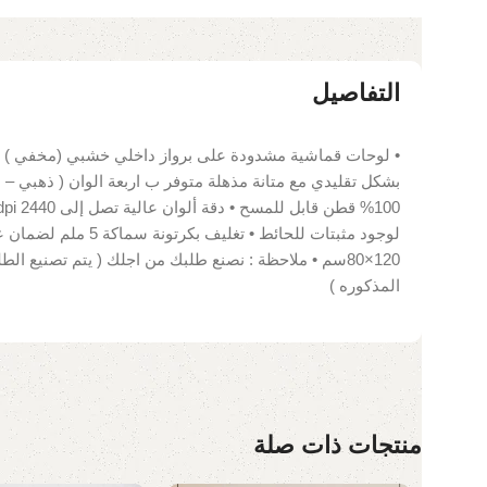
التفاصيل
• لوحات قماشية مشدودة على برواز داخلي خشبي (مخفي ) •
بشكل تقليدي مع متانة مذهلة متوفر ب اربعة الوان ( ذهبي – 
لوجود مثبتات للحائط • تغ
120×80سم • ملاحظة : نصنع طلبك من اجلك ( يتم تصنيع
المذكوره )
منتجات ذات صلة