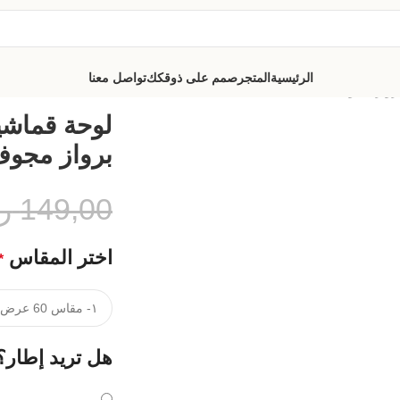
الرئيسية
المتجر
صمم على ذوقكك
تواصل معنا
برواز مجوف
لوحة قماشي
برواز مجو
149,00
ر
اختر المقاس
*
هل تريد إطار؟