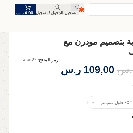
تسجيل الدخول / تسجيل
0,00
ر.س
ة بتصميم مودرن مع
ف
رمز المنتج:
v-w-27
.س
109,00
ر.س