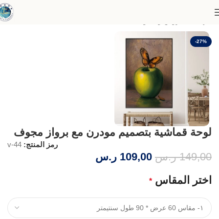
الرئيسية
عروض وخصومات
-27%
لوحة قماشية بتصميم مودرن مع برواز مجوف
رمز المنتج:
v-44
149,00
ر.س
109,00
ر.س
اختر المقاس
*