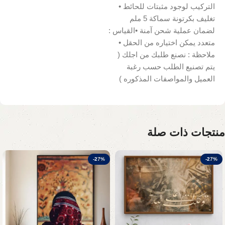
التركيب لوجود مثبتات للحائط •
تغليف بكرتونة سماكة 5 ملم
لضمان عملية شحن آمنة •القياس :
متعدد يمكن اختياره من الحقل •
ملاحظة : نصنع طلبك من اجلك (
يتم تصنيع الطلب حسب رغبة
العميل والمواصفات المذكوره )
منتجات ذات صلة
-27%
-27%