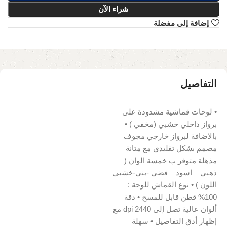
شراء الآن
إضافة إلى مفضلة
التفاصيل
• لوحات قماشية مشدودة على
برواز داخلي خشبي (مخفي ) •
بالاضافة لبرواز خارجي مجوف
مصمم بشكل تقليدي مع متانة
مذهلة متوفر ب خمسة الوان (
ذهبي – اسود – فضي -بني-خشبي
اللون ) • نوع القماش للوحة :
100% قطن قابل للمسح • دقة
ألوان عالية تصل إلى 2440 dpi مع
إظهار أدق التفاصيل • سهلة