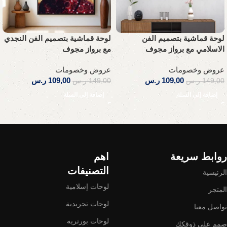
لوحة قماشية بتصميم الفن
لوحة قماشية بتصميم الفن النجدي
الاسلامي مع برواز مجوف
مع برواز مجوف
عروض وخصومات
عروض وخصومات
109,00
ر.س
109,00
ر.س
149,00
ر.س
149,00
ر.س
إضافة إلى السلة
إضافة إلى السلة
Read More
روابط سريعة
اهم
التصنيفات
الرئيسية
لوحات إسلامية
المتجر
لوحات تجريدية
تواصل معنا
لوحات بورتريه
صمم على ذوقكك