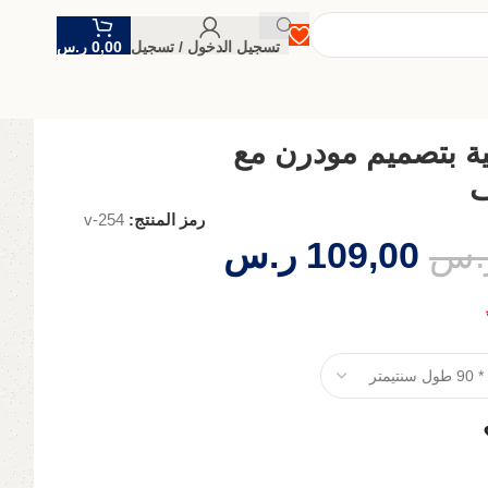
تسجيل الدخول / تسجيل
0,00
ر.س
ة بتصميم مودرن مع
ف
رمز المنتج:
v-254
.س
109,00
ر.س