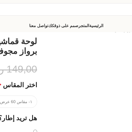
الرئيسية
المتجر
صمم على ذوقكك
تواصل معنا
برواز مجوف
لوحة قماشي
برواز مجو
149,00
ر
اختر المقاس
*
هل تريد إطار؟