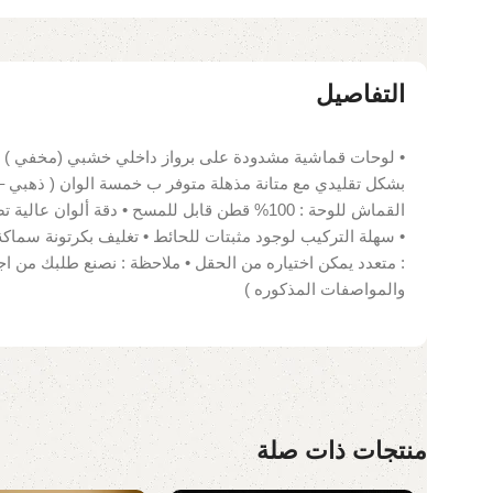
التفاصيل
• لوحات قماشية مشدودة على برواز داخلي خشبي (مخفي ) •
بشكل تقليدي مع متانة مذهلة متوفر ب خمسة الوان ( ذهبي –
: متعدد يمكن اختياره من الحقل • ملاحظة : نصنع طلبك من ا
والمواصفات المذكوره )
منتجات ذات صلة