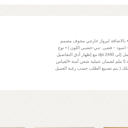
 بالاضافة لبرواز خارجي مجوف مصمم
 اسود – فضي -بني-خشبي اللون ) • نوع
القماش للوحة : 100% قطن قابل للمسح • دقة ألوان عالية تصل إلى 2440 dpi مع إظهار أدق التفاصيل
• سهلة التركيب لوجود مثبتات للحائط • تغليف بكرتونة سماكة 5 ملم لضمان عملية شحن آمنة •القياس
جلك ( يتم تصنيع الطلب حسب رغبة العميل