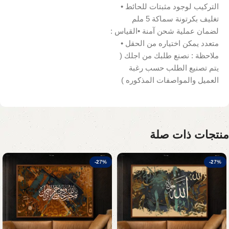
التركيب لوجود مثبتات للحائط •
تغليف بكرتونة سماكة 5 ملم
لضمان عملية شحن آمنة •القياس :
متعدد يمكن اختياره من الحقل •
ملاحظة : نصنع طلبك من اجلك (
يتم تصنيع الطلب حسب رغبة
العميل والمواصفات المذكوره )
منتجات ذات صلة
-27%
-27%