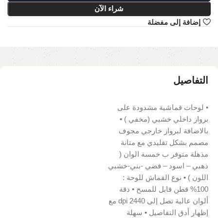
شراء الآن
إضافة إلى مفضلة
التفاصيل
• لوحات قماشية مشدودة على
برواز داخلي خشبي (مخفي ) •
بالاضافة لبرواز خارجي مجوف
مصمم بشكل تقليدي مع متانة
مذهلة متوفر ب خمسة الوان (
ذهبي – اسود – فضي -بني-خشبي
اللون ) • نوع القماش للوحة :
100% قطن قابل للمسح • دقة
ألوان عالية تصل إلى 2440 dpi مع
إظهار أدق التفاصيل • سهلة