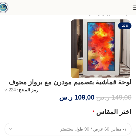
الرئيسية
عروض وخصومات
-27%
لوحة قماشية بتصميم مودرن مع برواز مجوف
رمز المنتج:
v-224
149,00
ر.س
109,00
ر.س
اختر المقاس
*