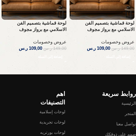
لوحة قماشية بتصميم الفن
لوحة قماشية بتصميم الفن
الاسلامي مع برواز مجوف
الاسلامي مع برواز مجوف
عروض وخصومات
عروض وخصومات
109,00
ر.س
109,00
ر.س
149,00
ر.س
149,00
ر.س
إضافة إلى السلة
إضافة إلى السلة
Read More
روابط سريعة
اهم
التصنيفات
الرئيسية
لوحات إسلامية
المتجر
لوحات تجريدية
تواصل معنا
لوحات بورتريه
صمم على ذوقكك