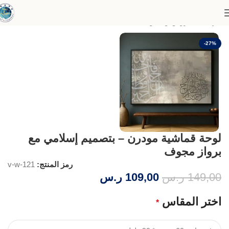
الرئيسية
عروض وخصومات
-27%
لوحة قماشية مودرن – بتصميم إسلامي مع
برواز مجوف
رمز المنتج:
v-w-121
149,00
ر.س
109,00
ر.س
اختر المقاس
*