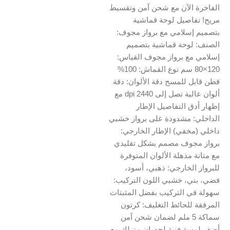
الفاخرة الآن مع شحن آمن وتقسيط
مريح! تفاصيل لوحة قماشية
بتصميم إسلامي مع برواز مجوف:
الصنف: لوحة قماشية بتصميم
إسلامي مع برواز مجوف القياس:
120×80 سم نوع القماش: 100%
قطن قابل للمسح دقة الألوان: دقة
ألوان عالية تصل إلى 2440 dpi مع
إظهار أدق التفاصيل الإطار
الداخلي: مشدودة على برواز خشبي
داخلي (مخفي) الإطار الخارجي:
برواز مجوف مصمم بشكل تقليدي
مع متانة مذهلة الألوان المتوفرة
للبرواز الخارجي: ذهبي، أسود،
فضي، بني، خشبي اللون التركيب:
سهولة في التركيب بفضل المثبتات
المرفقة للحائط التغليف: كرتون
سماكة 5 ملم لضمان شحن آمن
أضف لمسة فنية لجدران منزلك مع