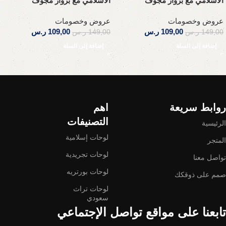
الاسلامي مع برواز مجوف
الاسلامي مع برواز مجوف
عروض وخصومات
عروض وخصومات
109,00
ر.س
109,00
ر.س
149,00
ر.س
149,00
ر.س
إضافة إلى السلة
إضافة إلى السلة
Read More
روابط سريعة
اهم
التصنيفات
الرئيسية
لوحات إسلامية
المتجر
لوحات تجريدية
تواصل معنا
لوحات بورتريه
صمم على ذوقكك
لوحات تراث
سعودي
تابعنا على مواقع تواصل الإجتماعي