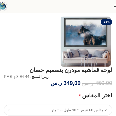
الرئيسية
عروض وخصومات
-24%
لوحة قماشية مودرن بتصميم حصان
رمز المنتج:
44-PF-6-lp3-94
459,00
ر.س
349,00
ر.س
اختر المقاس
*