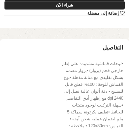
شراء الآن
إضافة إلى مفضلة
التفاصيل
•لوحات قماشية مشدودة على إطار
خارجي فخم (برواز) •برواز مصمم
بشكل تقليدي مع متانة مذهلة •نوع
القماش للوحة : 100% قطن قابل
للمسح • دقة ألوان عالية تصل إلى
2440 dpi مع إظهار أدق التفاصيل
•سهلة التركيب لوجود مثبتات
للحائط •تغليف بكرتونة سماكة 5
ملم لضمان عملية شحن آمنة •
القياس: 120x80cm • ملاحظة :