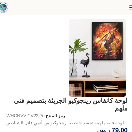
الرئيسية
لوحات السينما والقصص
أنمي
لوحة كانفاس رينجوكيو الجريئة بتصميم فني
ملهم
رمز المنتج:
LWHCNVV-CV2225
لوحة فنية ملهمة تجسد شخصية رينجوكيو من أنمي قاتل الشياطين.
79,00
ر.س