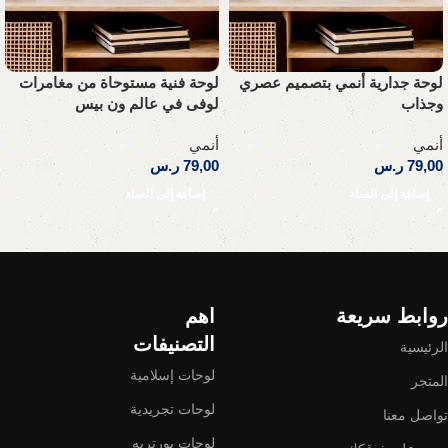
لوحة جدارية أنمي بتصميم عصري
لوحة فنية مستوحاة من مغامرات
وجذاب
لوفى في عالم ون بيس
أنمي
أنمي
79,00
ر.س
79,00
ر.س
إضافة إلى السلة
إضافة إلى السلة
Read More
روابط سريعة
اهم
التصنيفات
الرئيسية
لوحات إسلامية
المتجر
لوحات تجريدية
تواصل معنا
لوحات بورتريه