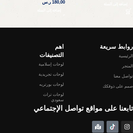
180,00
ر.س
إضافة إلى السلة
إضافة إلى السلة
Read More
روابط سريعة
اهم
التصنيفات
الرئيسية
لوحات إسلامية
المتجر
لوحات تجريدية
تواصل معنا
لوحات بورتريه
صمم على ذوقكك
لوحات تراث
سعودي
تابعنا على مواقع تواصل الإجتماعي