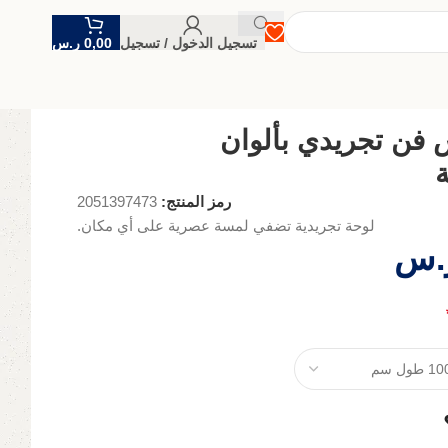
تسجيل الدخول / تسجيل
0,00
ر.س
 فن تجريدي بألوان
ة
رمز المنتج:
2051397473
لوحة تجريدية تضفي لمسة عصرية على أي مكان.
.س