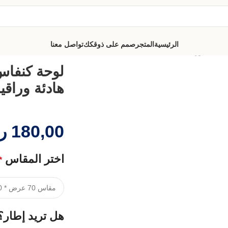
الرئيسية
المتجر
صمم على ذوقكك
تواصل معنا
 هادئة وراقية
لوحة كنفاس
هادئة وراقي
180,00
ر
اختر المقاس
*
هل تريد إطار؟