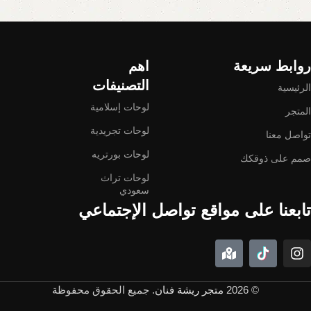
Read More
روابط سريعة
اهم
التصنيفات
الرئيسية
لوحات إسلامية
المتجر
لوحات تجريدية
تواصل معنا
لوحات بورتريه
صمم على ذوقكك
لوحات تراث
سعودي
تابعنا على مواقع تواصل الإجتماعي
© 2026
متجر ريشة فنان
. جميع الحقوق محفوظة