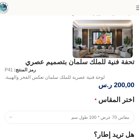
الرئيسية
لوحات بورتريه كلاسيكي
تحفة فنية للملك سلمان بتصميم عصري
رمز المنتج:
P41
لوحة فنية عصرية للملك سلمان تعكس الفخر والهيبة.
200,00
ر.س
اختر المقاس
*
هل تريد إطار؟