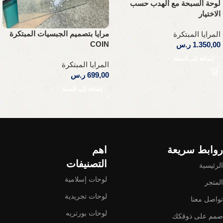
لوحة السبحة مع الهدب حسب
الاختيار
مرايا بتصميم الجبسيات المبتكرة
المرايا المبتكرة
COIN
1.350,00
ر.س
إضافة إلى السلة
المرايا المبتكرة
699,00
ر.س
إضافة إلى السلة
Read More
روابط سريعة
اهم
التصنيفات
الرئيسية
لوحات إسلامية
المتجر
لوحات تجريدية
تواصل معنا
لوحات بورتريه
صمم على ذوقكك