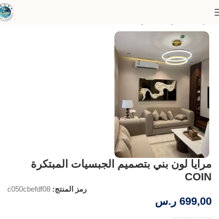
الرئيسية
المرايا المبتكرة
مرايا لون بني بتصميم الجبسيات المبتكرة
COIN
رمز المنتج:
c050cbefdf08
699,00
ر.س