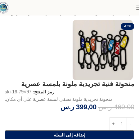
الرئيسية
لوحات قطع فنية منحوتة
منحوتات اكريلك
منحوتات آركي
-15%
منحوتة فنية تجريدية ملونة بلمسة عصرية
رمز المنتج:
ski-16-79×97
منحوتة تجريدية ملونة تضفي لمسة عصرية على أي مكان.
469,00
ر.س
399,00
ر.س
إضافة إلى السلة