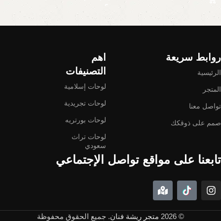
Read More
روابط سريعة
اهم
التصنيفات
الرئيسية
لوحات إسلامية
المتجر
لوحات تجريدية
تواصل معنا
لوحات بورتريه
صمم على ذوقكك
لوحات تراث
سعودي
تابعنا على مواقع تواصل الإجتماعي
© 2026
متجر ريشة فنان
. جميع الحقوق محفوظة